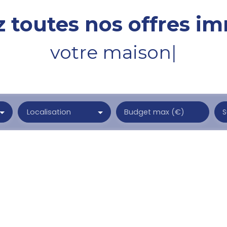
 toutes nos offres im
votre ter
|
Localisation
Budget max (€)
S