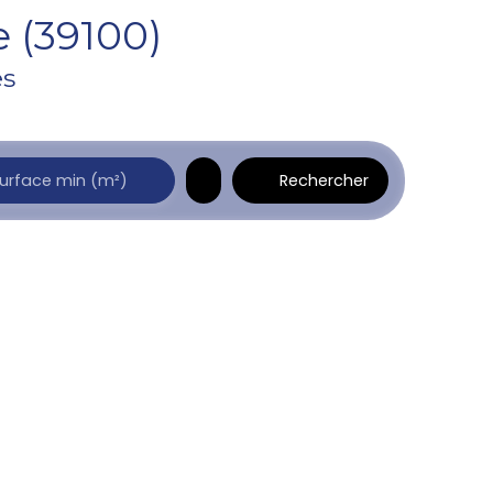
 (39100)
es
Rechercher
urface min (m²)