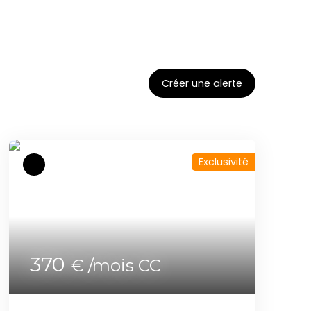
Créer une alerte
Exclusivité
370
€ /mois CC