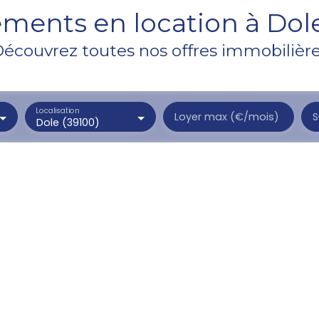
ments en location à Dole
écouvrez toutes nos offres immobilièr
Localisation
Loyer max (€/mois)
S
Dole (39100)