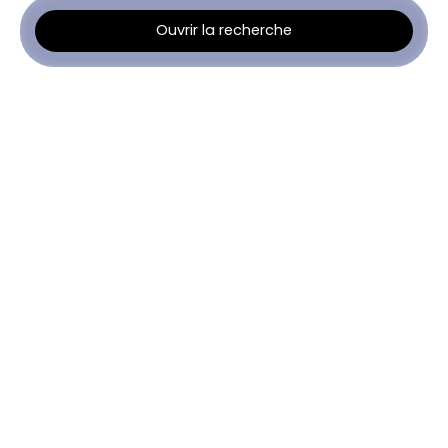
Ouvrir la recherche
Type d'offre
Location
Type de bien
Appartement
Localisation
Lens (62300)
Loyer max (€/mois)
Surface min (m²)
Rechercher