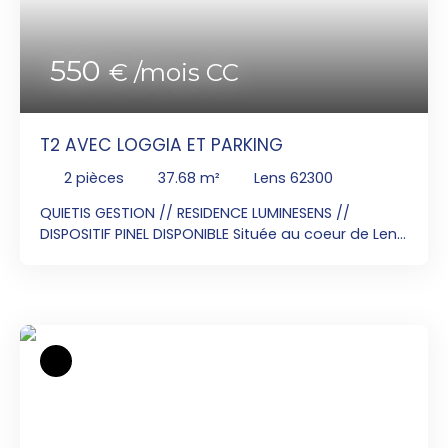
chaude comprise dans les charges.
550
€ /mois CC
T2 AVEC LOGGIA ET PARKING
2
pièces
37.68
m²
Lens 62300
QUIETIS GESTION // RESIDENCE LUMINESENS //
DISPOSITIF PINEL DISPONIBLE Située au coeur de Lens,
LUMINESENS bénéficie de toutes les commodités :
commerces, crèche, écoles et accès aux
transports urbains. Contactez Monsieur
VANGREVELYNGHE au 06x21x31x75x97 ou par mail
jerome. vangre@sngextensia. com pour visiter cet
appartement T2 de 37. 68m² en RDC avec une
loggia de 1. 90m². Séjour ouvert sur une cuisine
équipée d'un plan de travail, un évier, une plaque
vitrocéramique, une hotte et un four. Une
chambre et une salle de bains avec WC. En sous-