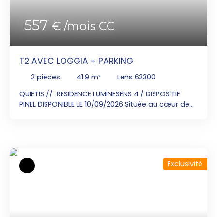
557
€ /mois CC
T2 AVEC LOGGIA + PARKING
2
pièces
41.9
m²
Lens 62300
QUIETIS // RESIDENCE LUMINESENS 4 / DISPOSITIF
PINEL DISPONIBLE LE 10/09/2026 Située au cœur de
Lens, LUMINESENS 4 bénéficie de toutes les
commodités : commerces, crèche, écoles et
accès aux transports urbains. Contactez Monsieur
Jérôme VANGREVELYNGHE au 06x21x31x75x97 ou
par mail jerome. vangre@sngextensia. com pour
Exclusivité
visiter cet appartement T2 au 2ème étage de 41.
90m² avec une loggia de 3. 9m². Un séjour
donnant sur une cuisine équipée d'un plan de
travail, évier, hotte, plaque de cuisson, four,
meubles bas et haut. Une chambre, une salle de
bain avec WC. A l'extérieur, un stationnement. Eau