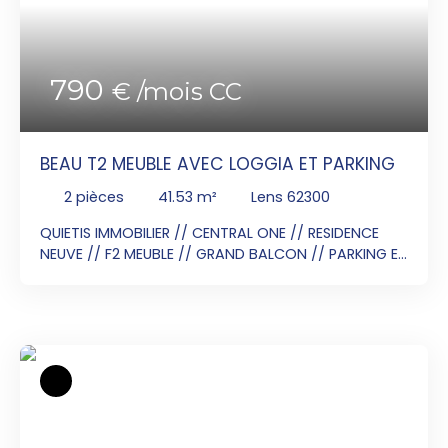
sol du Bat D, une place de stationnement
790
€ /mois CC
BEAU T2 MEUBLE AVEC LOGGIA ET PARKING
2
pièces
41.53
m²
Lens 62300
QUIETIS IMMOBILIER // CENTRAL ONE // RESIDENCE
NEUVE // F2 MEUBLE // GRAND BALCON // PARKING EN
SOUS-SOL // EAU CHAUDE ET CHAUFFAGE CENTRAL
INCLUS // LIBRE DE SUITE Central One bénéficie d’un
emplacement idéal en hyper centre 11 avenue
andré delelis. Une position centrale pour un mode
de vie assurément dynamique et urbain. Des
commerces au rez-de-chaussée de chaque
immeuble et une maison médicale complètent ce
programme. Emplacement idéal : à proximité de
la piscine olympique, du Louvre Lens, de la faculté