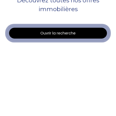
Découvrez toutes nos offres
immobilières
Ouvrir la recherche
Type d'offre
Location
Type de bien
Appartement
Localisation
Marseille (13014)
Loyer max (€/mois)
Surface min (m²)