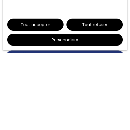
données personnelles, veuillez consulter
notre politique de confidentialité
.
Nom
Tout accepter
Tout refuser
Email
Personnaliser
Type d'offre
Location
Type de bien
Appartement
Localisation
Marseille (13014)
Loyer max (€/mois)
Surface min (m²)
Pièces min