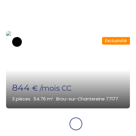
disponibles dans le secteur
Exclusivité
844
€ /mois CC
3
pièces
54.76
m²
Brou-sur-Chantereine 77177