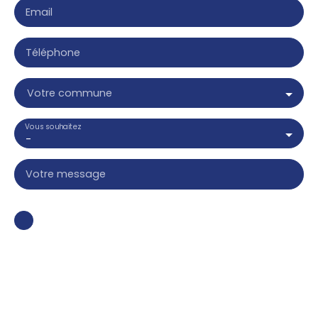
Email
Téléphone
Votre commune
Vous souhaitez
-
Votre message
J'accepte le traitement de mes données
personnelles conformément au RGPD. Si vous ne
souhaitez pas faire l'objet de prospection
commerciale par voie téléphonique, vous pouvez
vous inscrire gratuitement sur la liste d'opposition
au démarchage téléphonique, prévu par l'article
L223-1 du code de la consommation, sur le site