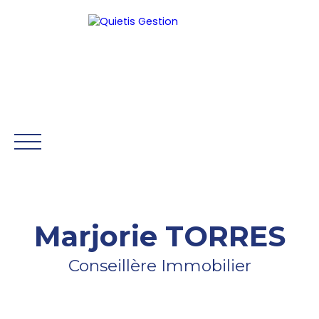
Être rappelé
Marjorie TORRES
ACCUEIL
GESTION
SYNDIC
HONORAIRES
NOS 
Conseillère Immobilier
Mon Compte