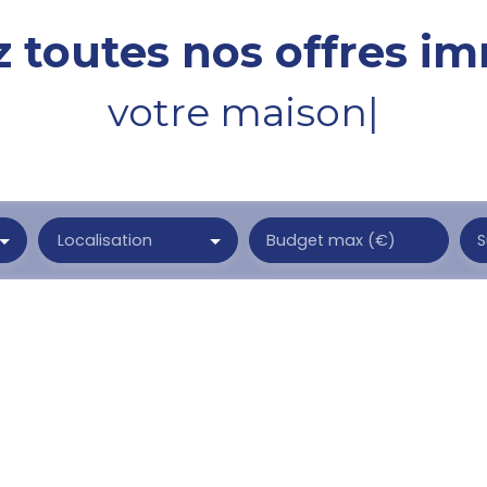
 toutes nos offres im
votre
|
Localisation
Budget max (€)
S