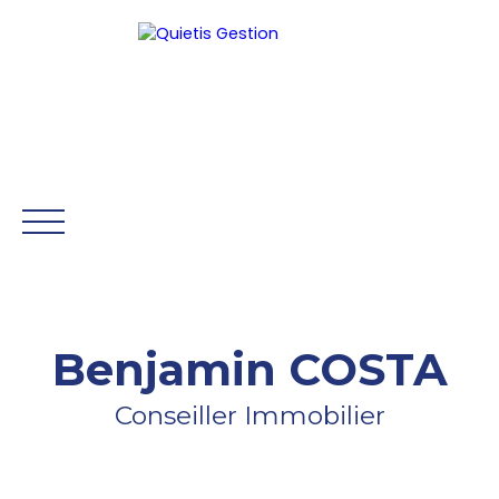
Être rappelé
Benjamin COSTA
ACCUEIL
GESTION
SYNDIC
HONORAIRES
NOS 
Conseiller Immobilier
Mon Compte