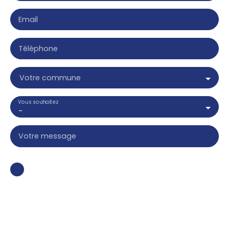
Email
Téléphone
Votre commune
Vous souhaitez
-
Votre message
J'accepte le traitement de mes données
personnelles conformément au RGPD. Si vous ne
souhaitez pas faire l'objet de prospection
commerciale par voie téléphonique, vous pouvez
vous inscrire gratuitement sur la liste d'opposition
au démarchage téléphonique, prévu par l'article