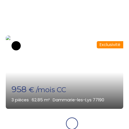
disponibles dans le secteur
Exclusivité
958
€ /mois CC
3
pièces
62.85
m²
Dammarie-les-Lys 77190