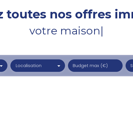
 toutes nos offres im
votr
|
Localisation
Budget max (€)
S