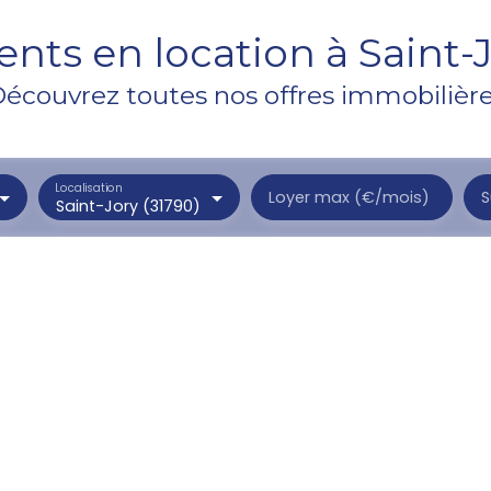
ts en location à Saint-J
écouvrez toutes nos offres immobilièr
Localisation
Loyer max (€/mois)
S
Saint-Jory (31790)