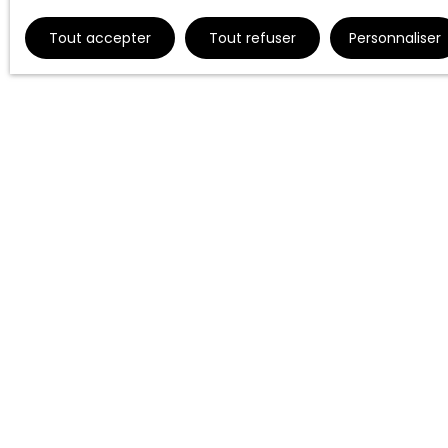
Tout accepter
Tout refuser
Personnaliser
Ne manquez plu
alerte mail !
Prénom
Type d'offre
Location
Loyer max (€
J'accepte 
ne souhait
pouvez vou
téléphoniqu
www.blocte