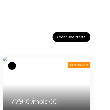
Créer une alerte
Exclusivité
779
€ /mois CC