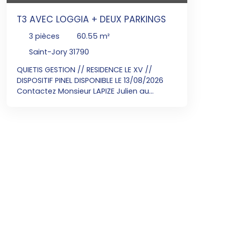
T3 AVEC LOGGIA + DEUX PARKINGS
3
pièces
60.55
m²
Saint-Jory 31790
QUIETIS GESTION // RESIDENCE LE XV //
DISPOSITIF PINEL DISPONIBLE LE 13/08/2026
Contactez Monsieur LAPIZE Julien au
06x25x70x47x63 pour visiter cet
appartement T3 situé au 4eme étage de
60. 55m² avec une loggia de 6. 66m². Une
entrée avec placard, un WC, un séjour
donnant sur une cuisine équipée d'un plan
de travail, évier, hotte, plaque de cuisson,
meubles haut et bas. Deux chambres dont
une avec placard, une salle de bains. Deux
places de parkings. .