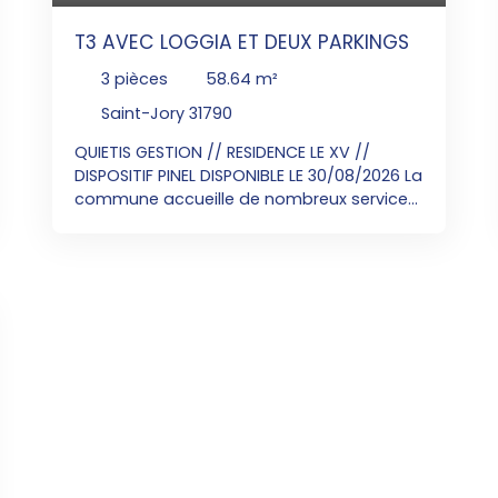
T3 AVEC LOGGIA ET DEUX PARKINGS
3
pièces
58.64
m²
Saint-Jory 31790
QUIETIS GESTION // RESIDENCE LE XV //
DISPOSITIF PINEL DISPONIBLE LE 30/08/2026 La
commune accueille de nombreux services
et commerces de proximité. A moins de 15
min de Toulouse en voiture et avec une
gare TER vers Toulouse en 13 min.
Contacter Monsieur Julien LAPIZE au
06x25x70x47x63 pour visiter cet
appartement T3 au 1er étage de 58. 64m²
avec une loggia de 6. 01m². Une entrée
avec un séjour donnant sur une cuisine
équipée d'un plan de travail, évier, plaque
de cuisson, hotte, meubles bas et haut. Un
dégagement avec deux chambres avec
placards, une salle de bain et un WC