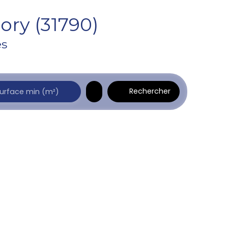
ory (31790)
es
Rechercher
urface min (m²)