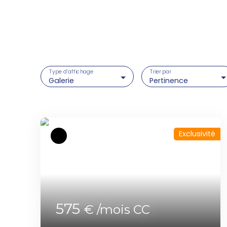
Type d'affichage
Trier par
Galerie
Pertinence
Exclusivité
575
€ /mois CC