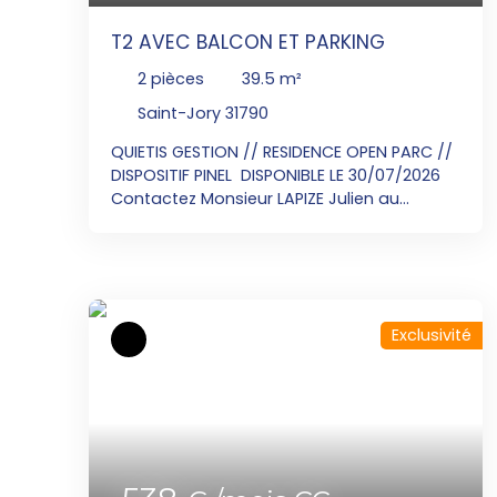
T2 AVEC BALCON ET PARKING
2
pièces
39.5
m²
Saint-Jory 31790
QUIETIS GESTION // RESIDENCE OPEN PARC //
DISPOSITIF PINEL DISPONIBLE LE 30/07/2026
Contactez Monsieur LAPIZE Julien au
06x25x70x47x63 pour visiter cet
appartement T2 au 1er étage de 39. 50 m²
avec un balcon de 7. 7 m². Un séjour
donnant sur une cuisine équipée d'un plan
de travail, évier, plaque de cuisson, hotte,
Exclusivité
meubles haut et bas. Une chambre avec
placard. Une salle d'eau avec WC. Un
parking extérieur .