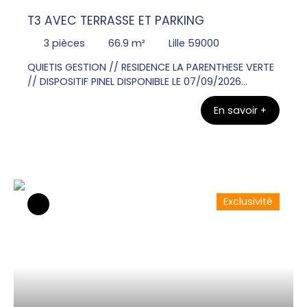
T3 AVEC TERRASSE ET PARKING
3
pièces
66.9
m²
Lille 59000
QUIETIS GESTION // RESIDENCE LA PARENTHESE VERTE
// DISPOSITIF PINEL DISPONIBLE LE 07/09/2026
Contacter Mr Olivier VANGU au 06x26x72x31x49
En savoir +
pour visiter ce bel Appartement T3 au RDC de 66.
90m² avec une terrasse de 12. 00m². Une entrée, un
WC, une salle de bains , deux chambres. Un séjour
donnant sur une cuisine équipée d'un plan de
travail, évier, plaque de cuisson, meubles bas et
haut. Un parking en sous sol.
Exclusivité