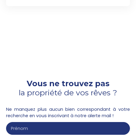
COSTA Benjamin au 07x49x46x09x00 pour visiter
cet appartement T3 de 56. 3m² situé au 2eme
étage avec un balcon de 9. 1m². Un séjour donnant
sur une cuisine équipée d'un évier, plaque de
cuisson, frigo. Deux chambres et une salle de
bains avec WC. Un parking couvert.
Vous ne trouvez pas
la propriété de vos rêves ?
Ne manquez plus aucun bien correspondant à votre
recherche en vous inscrivant à notre alerte mail !
Prénom