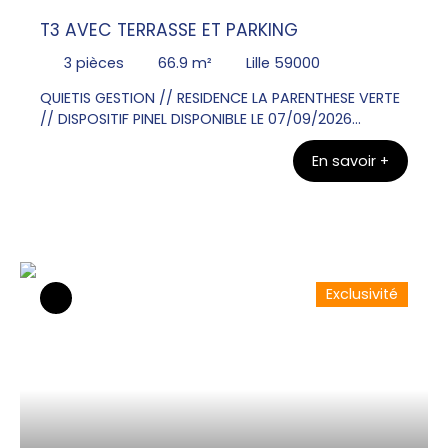
T3 AVEC TERRASSE ET PARKING
3
pièces
66.9
m²
Lille 59000
QUIETIS GESTION // RESIDENCE LA PARENTHESE VERTE
// DISPOSITIF PINEL DISPONIBLE LE 07/09/2026
Contacter Mr Olivier VANGU au 06x26x72x31x49
En savoir +
pour visiter ce bel Appartement T3 au RDC de 66.
90m² avec une terrasse de 12. 00m². Une entrée, un
WC, une salle de bains , deux chambres. Un séjour
donnant sur une cuisine équipée d'un plan de
travail, évier, plaque de cuisson, meubles bas et
haut. Un parking en sous sol.
Exclusivité