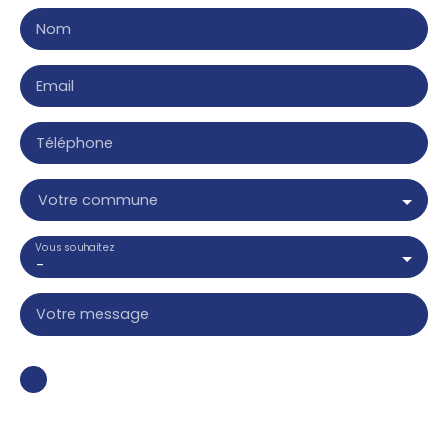
Nom
Email
Téléphone
Votre commune
Vous souhaitez
-
Votre message
J'accepte le traitement de mes données
personnelles conformément au RGPD. Si vous ne
souhaitez pas faire l'objet de prospection
commerciale par voie téléphonique, vous pouvez