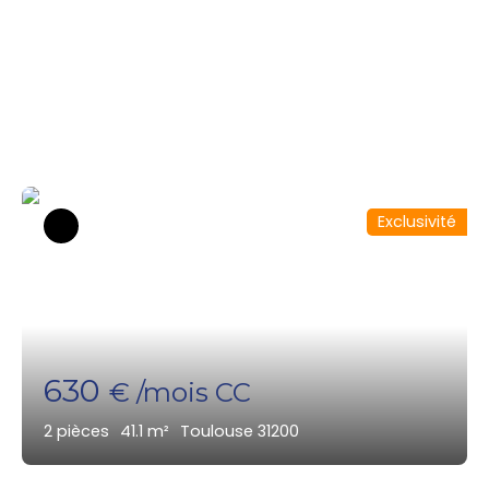
Parcourez mes biens
disponibles dans le secteur
Exclusivité
630
€ /mois CC
2
pièces
41.1
m²
Toulouse 31200