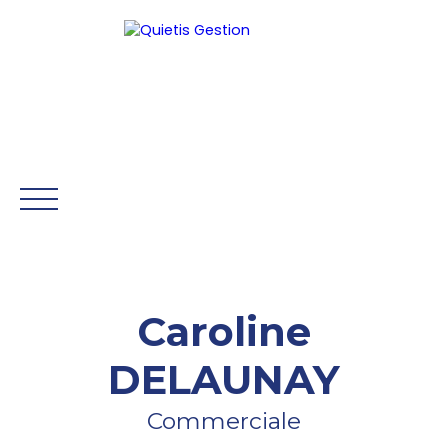
Être rappelé
Caroline
ACCUEIL
GESTION
SYNDIC
HONORAIRES
NOS 
DELAUNAY
Mon Compte
Commerciale