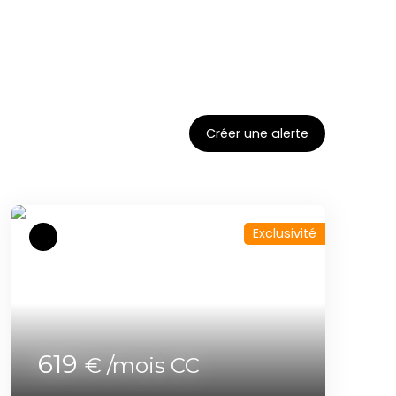
Créer une alerte
Exclusivité
619
€ /mois CC