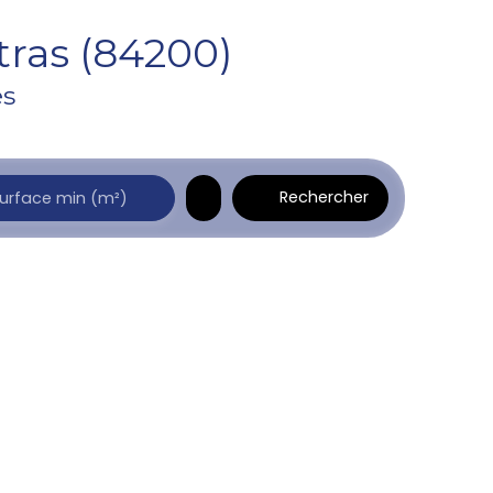
ras (84200)
es
Rechercher
urface min (m²)