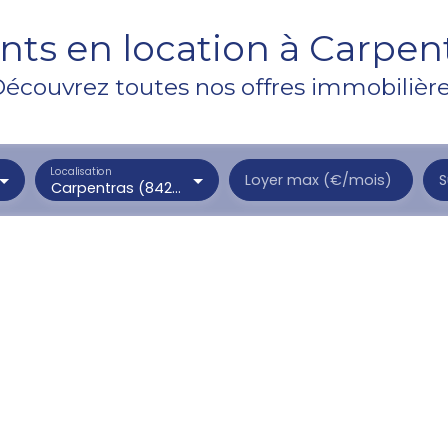
ts en location à Carpent
écouvrez toutes nos offres immobilièr
Localisation
Loyer max (€/mois)
S
Carpentras (84200)