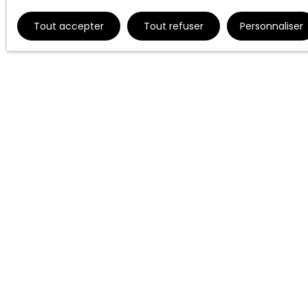
Tout accepter
Tout refuser
Personnaliser
Ne manquez plu
alerte mail !
Prénom
Type d'offre
Location
Loyer max (€
J'accepte 
ne souhait
pouvez vou
téléphoniqu
www.blocte