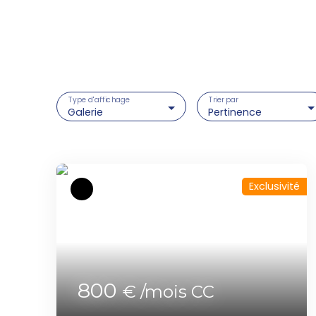
Type d'affichage
Trier par
Galerie
Pertinence
Exclusivité
800
€ /mois CC