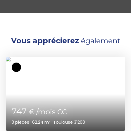
Vous apprécierez
également
747
€ /mois CC
3
pièces
62.24
m²
Toulouse 31200