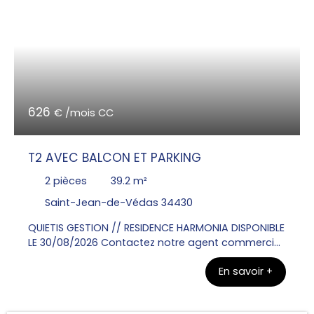
sur une cuisine équipée d'un plan de travail, évier,
plaque de cuisson, hotte et meubles hauts et bas.
Une chambre avec placard, une salle de bain
avec un WC. Une place de parking.
626
€ /mois CC
T2 AVEC BALCON ET PARKING
2
pièces
39.2
m²
Saint-Jean-de-Védas 34430
QUIETIS GESTION // RESIDENCE HARMONIA DISPONIBLE
LE 30/08/2026 Contactez notre agent commercial
Madame MASSOPTIER Patricia au 06x74x98x32x96
En savoir +
pour visiter cet appartement T2 de 39. 20m² situé
au 2eme étage avec un balcon de 12m².
Comprenant un séjour ouvert sur une cuisine