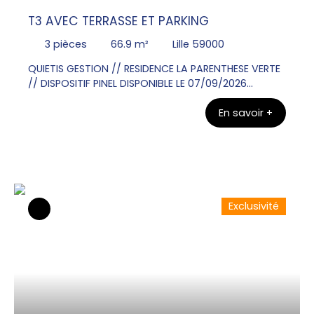
T3 AVEC TERRASSE ET PARKING
3
pièces
66.9
m²
Lille 59000
QUIETIS GESTION // RESIDENCE LA PARENTHESE VERTE
// DISPOSITIF PINEL DISPONIBLE LE 07/09/2026
Contacter Mr Olivier VANGU au 06x26x72x31x49
En savoir +
pour visiter ce bel Appartement T3 au RDC de 66.
90m² avec une terrasse de 12. 00m². Une entrée, un
WC, une salle de bains , deux chambres. Un séjour
donnant sur une cuisine équipée d'un plan de
travail, évier, plaque de cuisson, meubles bas et
haut. Un parking en sous sol.
Exclusivité