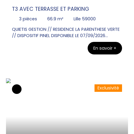
T3 AVEC TERRASSE ET PARKING
3
pièces
66.9
m²
Lille 59000
QUIETIS GESTION // RESIDENCE LA PARENTHESE VERTE
// DISPOSITIF PINEL DISPONIBLE LE 07/09/2026
Contacter Mr Olivier VANGU au 06x26x72x31x49
En savoir +
pour visiter ce bel Appartement T3 au RDC de 66.
90m² avec une terrasse de 12. 00m². Une entrée, un
WC, une salle de bains , deux chambres. Un séjour
donnant sur une cuisine équipée d'un plan de
travail, évier, plaque de cuisson, meubles bas et
haut. Un parking en sous sol.
Exclusivité