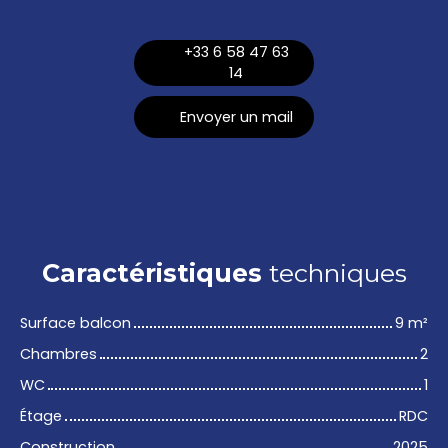
+33 6 58 47 63
14
Envoyer un mail
Caractéristiques
techniques
Surface balcon
9
m²
Chambres
2
WC
1
Étage
RDC
Construction
2025