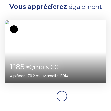
Vous apprécierez
également
1 185
€ /mois CC
4
pièces
79.2
m²
Marseille 13014