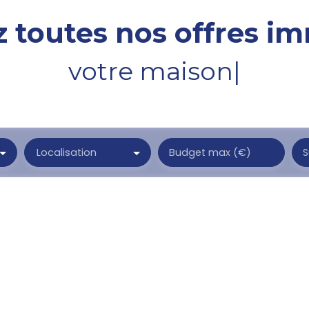
 toutes nos offres im
votre t
|
Localisation
Budget max (€)
S