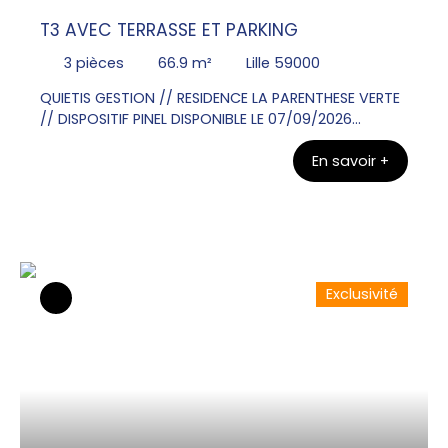
T3 AVEC TERRASSE ET PARKING
3
pièces
66.9
m²
Lille 59000
QUIETIS GESTION // RESIDENCE LA PARENTHESE VERTE
// DISPOSITIF PINEL DISPONIBLE LE 07/09/2026
Contacter Mr Olivier VANGU au 06x26x72x31x49
En savoir +
pour visiter ce bel Appartement T3 au RDC de 66.
90m² avec une terrasse de 12. 00m². Une entrée, un
WC, une salle de bains , deux chambres. Un séjour
donnant sur une cuisine équipée d'un plan de
travail, évier, plaque de cuisson, meubles bas et
haut. Un parking en sous sol.
Exclusivité