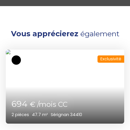
Vous apprécierez
également
Exclusivité
694
€ /mois CC
2
pièces
47.7
m²
Sérignan 34410