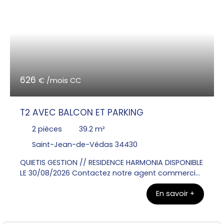
sur une cuisine équipée d'un plan de travail, évier,
plaque de cuisson, hotte et meubles hauts et bas.
Une chambre avec placard, une salle de bain
avec un WC. Une place de parking.
626
€ /mois CC
T2 AVEC BALCON ET PARKING
2
pièces
39.2
m²
Saint-Jean-de-Védas 34430
QUIETIS GESTION // RESIDENCE HARMONIA DISPONIBLE
LE 30/08/2026 Contactez notre agent commercial
Madame MASSOPTIER Patricia au 06x74x98x32x96
En savoir +
pour visiter cet appartement T2 de 39. 20m² situé
au 2eme étage avec un balcon de 12m².
Comprenant un séjour ouvert sur une cuisine