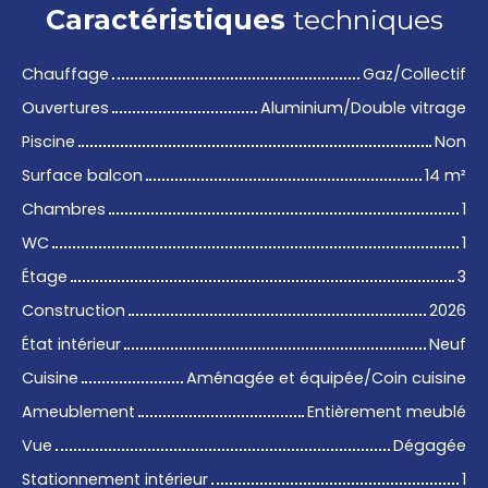
Caractéristiques
techniques
Chauffage
Gaz/Collectif
Ouvertures
Aluminium/Double vitrage
Piscine
Non
Surface balcon
14
m²
Chambres
1
WC
1
Étage
3
Construction
2026
État intérieur
Neuf
Cuisine
Aménagée et équipée/Coin cuisine
Ameublement
Entièrement meublé
Vue
Dégagée
Stationnement intérieur
1