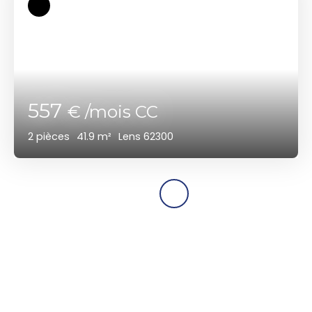
557
€ /mois CC
2
pièces
41.9
m²
Lens 62300