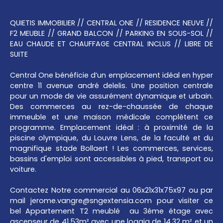
QUIETIS IMMOBILIER // CENTRAL ONE // RESIDENCE NEUVE //
F2 MEUBLE // GRAND BALCON // PARKING EN SOUS-SOL //
EAU CHAUDE ET CHAUFFAGE CENTRAL INCLUS // LIBRE DE
SUITE
Central One bénéficie d’un emplacement idéal en hyper
centre 11 avenue andré delelis. Une position centrale
pour un mode de vie assurément dynamique et urbain.
Des commerces au rez-de-chaussée de chaque
immeuble et une maison médicale complètent ce
programme. Emplacement idéal : à proximité de la
piscine olympique, du Louvre Lens, de la faculté et du
magnifique stade Bollaert ! Les commerces, services,
bassins d'emploi sont accessibles à pied, transport ou
voiture.
Contactez Notre commercial au 06x21x31x75x97 ou par
mail jerome.vangre@sngextensia.com pour visiter ce
bel Appartement T2 meublé au 3éme étage avec
ascenseur de 41.53m² avec une loggia de 14.32 m² et un