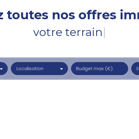
 toutes nos offres im
votre terrain
|
Localisation
Budget max (€)
S