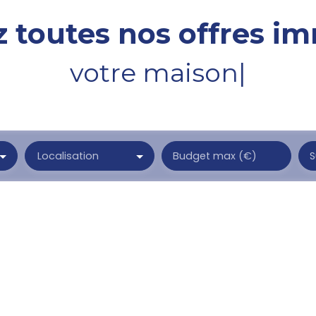
 toutes nos offres im
votre t
|
Localisation
Budget max (€)
S