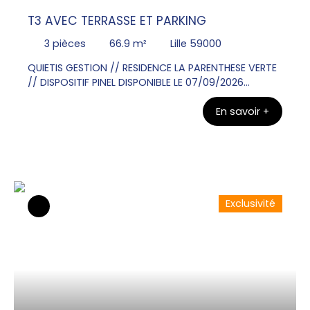
T3 AVEC TERRASSE ET PARKING
3
pièces
66.9
m²
Lille 59000
QUIETIS GESTION // RESIDENCE LA PARENTHESE VERTE
// DISPOSITIF PINEL DISPONIBLE LE 07/09/2026
Contacter Mr Olivier VANGU au 06x26x72x31x49
En savoir +
pour visiter ce bel Appartement T3 au RDC de 66.
90m² avec une terrasse de 12. 00m². Une entrée, un
WC, une salle de bains , deux chambres. Un séjour
donnant sur une cuisine équipée d'un plan de
travail, évier, plaque de cuisson, meubles bas et
haut. Un parking en sous sol.
Exclusivité