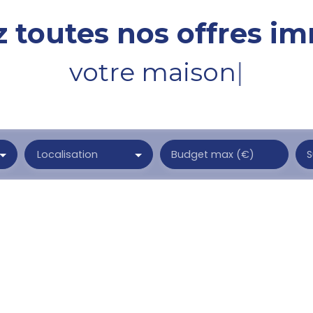
 toutes nos offres im
votre
|
Localisation
Budget max (€)
S