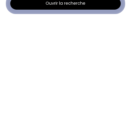
Ouvrir la recherche
Type d'offre
Location
Type de bien
Appartement
Localisation
Blanquefort (33290)
Loyer max (€/mois)
Surface min (m²)
Rechercher