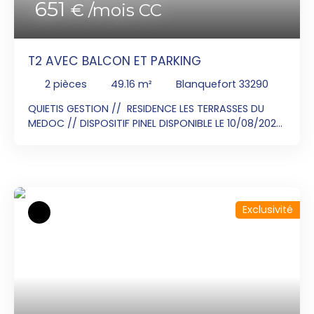
651
€ /mois CC
T2 AVEC BALCON ET PARKING
2
pièces
49.16
m²
Blanquefort 33290
QUIETIS GESTION // RESIDENCE LES TERRASSES DU
MEDOC // DISPOSITIF PINEL DISPONIBLE LE 10/08/2026
La résidence TERRASSES DU MÉDOC à BLANQUEFORT
idéalement connectée : au périphérique bordelais
pour rejoindre l'ensemble de l'agglomération, aux
pistes cyclables pour profiter pleinement du
village, à l'hyper centre bordelais par la gare de
Exclusivité
Blanquefort à seulement 300 mètres. Contactez
GREGORY CAMPOS au 06x49x30x43x20 afin de venir
visiter cet appartement T2 au 2 ème étage de 49.
16m² composé d'une entrée desservant un séjour
avec une cuisine ouverte et équipée(plaque vitro
2 feux, frigo table top, meuble bas sous évier,
hotte aspirante) donnant sur un balcon de 9.