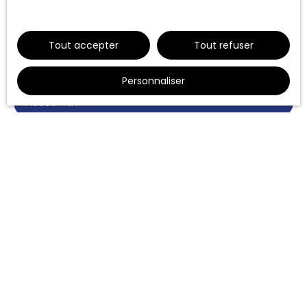
Blanquefort (33290)
notre politique de confidentialité
.
Loyer max (€/mois)
Tout accepter
Tout refuser
Surface min (m²)
Personnaliser
Pièces min
J'accepte le traitement de mes données
personnelles conformément au RGPD. Si vous ne
souhaitez pas faire l'objet de prospection
commerciale par voie téléphonique, vous pouvez
vous inscrire gratuitement sur la liste d'opposition
au démarchage téléphonique, prévu par l'article
L223-1 du code de la consommation, sur le site
Internet www.bloctel.gouv.fr ou par courrier
adressé à :
Société Worldline, Service Bloctel, CS 61311, 41013
BLOIS CEDEX.