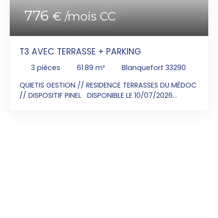
94m², une chambre avec placard, une salle de
bain avec WC séparé. 2 parkings aériens.
776
€ /mois CC
T3 AVEC TERRASSE + PARKING
3
pièces
61.89
m²
Blanquefort 33290
QUIETIS GESTION // RESIDENCE TERRASSES DU MÉDOC
// DISPOSITIF PINEL DISPONIBLE LE 10/07/2026
Contactez Mr Grégory CAMPOS au
06x49x30x43x20 pour visiter cet appartement T3
situé au 1er étage de 61. 89m² composé d'une
entrée desservant un séjour avec une cuisine
ouverte et équipée (hotte aspirante, plaque vitro
4 feux, meuble bas sous évier inox) donnant sur
une terrasse de 6. 80m². Deux chambres dont une
avec placard, une salle de bains avec WC séparé.
Deux parkings.