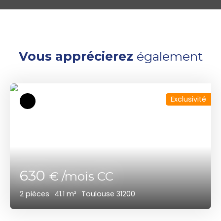
Vous apprécierez
également
Exclusivité
630
€ /mois CC
2
pièces
41.1
m²
Toulouse 31200