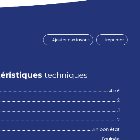
Ajouter aux favoris
Imprimer
éristiques
techniques
4
m²
2
1
2
En bon état
Equipée