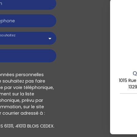
m
éphone
souhaitez
Q
onnées personnelles
1015 Rue
 souhaitez pas faire
132
e par voie téléphonique,
ent sur la liste
honique, prévu par
ommation, sur le site
 courrier adressé à :
S 61311, 41013 BLOIS CEDEX.