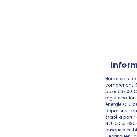
Inform
Honoraires de 
comprenant 168
base 682.00 €
régularisation
énergie C, Cl
dépenses annu
établi à partir
470.00 et 680.
auxquels ce bi
Géorisques : g