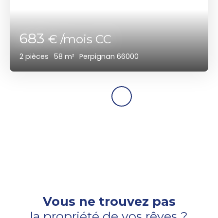
683
€ /mois CC
2
pièces
58
m²
Perpignan 66000
Vous ne trouvez pas
la propriété de vos rêves ?