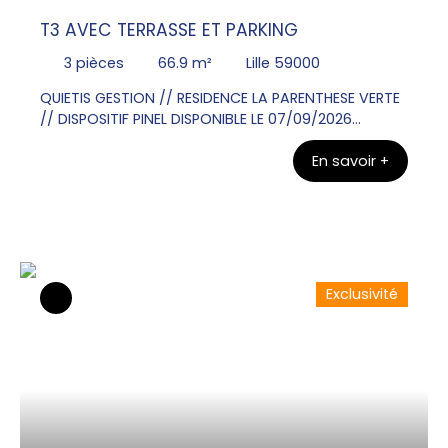
T3 AVEC TERRASSE ET PARKING
3
pièces
66.9
m²
Lille 59000
QUIETIS GESTION // RESIDENCE LA PARENTHESE VERTE
// DISPOSITIF PINEL DISPONIBLE LE 07/09/2026
Contacter Mr Olivier VANGU au 06x26x72x31x49
En savoir +
pour visiter ce bel Appartement T3 au RDC de 66.
90m² avec une terrasse de 12. 00m². Une entrée, un
WC, une salle de bains , deux chambres. Un séjour
donnant sur une cuisine équipée d'un plan de
travail, évier, plaque de cuisson, meubles bas et
haut. Un parking en sous sol.
Exclusivité