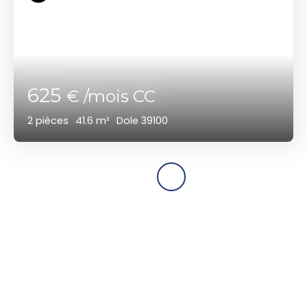
625
€ /mois CC
2
pièces
41.6
m²
Dole 39100