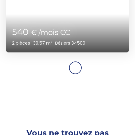
540
€ /mois CC
2
pièces
39.57
m²
Béziers 34500
Vous ne trouvez pas