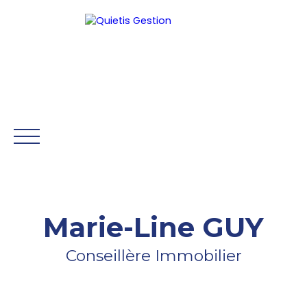
Être rappelé
Marie-Line GUY
ACCUEIL
GESTION
SYNDIC
HONORAIRES
NOS 
Conseillère Immobilier
Mon Compte