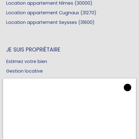
Location appartement Nîmes (30000)
Location appartement Cugnaux (31270)
Location appartement Seysses (31600)
JE SUIS PROPRIÉTAIRE
Estimez votre bien
Gestion locative
LE RESPECT DE VOTRE VIE PRIVÉE
INFORMATIONS
EST UNE PRIORITÉ POUR NOUS
Recrutement
Mentions légales
Nous utilisons des cookies afin de vous offrir une
expérience optimale et une communication pertinente
Politique de confidentialité
sur notre site. Grace à ces technologies, nous pouvons