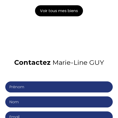
Voir tous mes biens
Contactez
Marie-Line GUY
Merci de remplir le formulaire, nous reviendrons vers
vous dans les plus brefs délais.
Prénom
Nom
Email