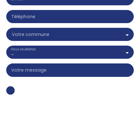
Téléphone
Votre commune
Vous souhaitez
-
Votre message
J'accepte le traitement de mes données
personnelles conformément au RGPD. Si vous ne
souhaitez pas faire l'objet de prospection
commerciale par voie téléphonique, vous pouvez
vous inscrire gratuitement sur la liste d'opposition
au démarchage téléphonique, prévu par l'article
L223-1 du code de la consommation, sur le site
Internet www.bloctel.gouv.fr ou par courrier