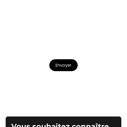
adressé à :
Société Worldline, Service Bloctel, CS 61311, 41013
BLOIS CEDEX.
Pour en savoir plus sur le traitement de vos
données personnelles, veuillez consulter notre
politique de confidentialité
.
Envoyer
Vous souhaitez connaître