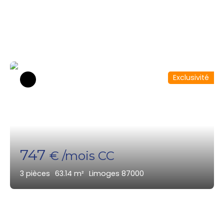
disponibles dans le secteur
Exclusivité
747
€ /mois CC
3
pièces
63.14
m²
Limoges 87000