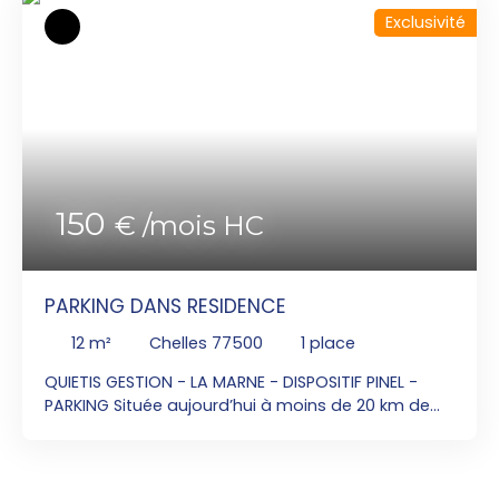
Exclusivité
150
€ /mois HC
PARKING DANS RESIDENCE
12
m²
Chelles 77500
1
place
QUIETIS GESTION - LA MARNE - DISPOSITIF PINEL -
PARKING Située aujourd’hui à moins de 20 km de
Paris, 20 mn de l’aéroport international Roissy
Charles de Gaulle, à 9 minutes en voiture et 23
minutes en bus (n°213) de l’Université Paris-Est