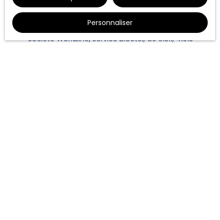
Internet www.bloctel.gouv.fr ou par courrier
adressé à :
Personnaliser
Société Worldline, Service Bloctel, CS 61311, 41013
BLOIS CEDEX.
Pour en savoir plus sur le traitement de vos
données personnelles, veuillez consulter notre
politique de confidentialité
.
Recevoir des annonces
JE RECHERCHE UN BIEN