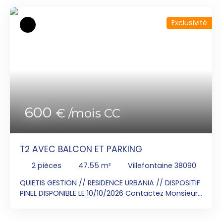
Exclusivité
600
€ /mois CC
T2 AVEC BALCON ET PARKING
2
pièces
47.55
m²
Villefontaine 38090
QUIETIS GESTION // RESIDENCE URBANIA // DISPOSITIF
PINEL DISPONIBLE LE 10/10/2026 Contactez Monsieur
ODEKERKEN Benoit au 06x85x30x91x12 pour visiter
cet appartement T2 de 47. 55m² au 2ème étage