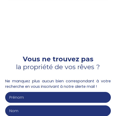
avec un balcon de 8. 48m². Une entrée avec
placard, un séjour donnant sur une cuisine
équipée d'un plan de travail, évier, plaque de
cuisson, hotte, four encastré sous le plan de
cuisson, réfrigérateur top encastré, meubles bas
et hauts. Une chambre, une salle de bains avec
WC. En sous sol, un parking.
Vous ne trouvez pas
la propriété de vos rêves ?
Ne manquez plus aucun bien correspondant à votre
recherche en vous inscrivant à notre alerte mail !
Prénom
Nom