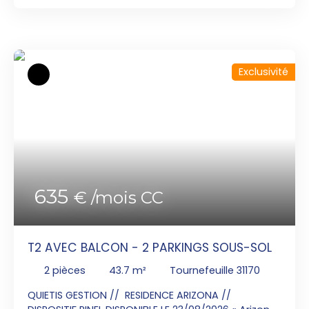
MASSEI Natacha au 06x70x04x95x86 ou par mail :
natacha. massei@sngextensia. com, pour visiter
cet appartement T3 de 63. 30 m² au 1er étage
d'une résidence sécurisée composée d'une entrée
avec placard, un séjour lumineux ouvert sur une
Exclusivité
cuisine aménagée et équipée, un balcon de 5. 91
m², deux chambres avec placard, une salle de
bains, un WC indépendant. Espaces verts. .
Ascenseur. Interphone. PARKINGS INCLUS.
635
€ /mois CC
T2 AVEC BALCON - 2 PARKINGS SOUS-SOL
2
pièces
43.7
m²
Tournefeuille 31170
QUIETIS GESTION // RESIDENCE ARIZONA //