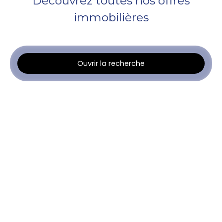
Découvrez toutes nos offres
immobilières
Ouvrir la recherche
Type d'offre
Location
Type de bien
Appartement
Localisation
Tournefeuille (31170)
Loyer max (€/mois)
Surface min (m²)