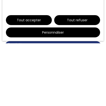
données personnelles, veuillez consulter
notre politique de confidentialité
.
Nom
Tout accepter
Tout refuser
Email
Personnaliser
Type d'offre
Location
Type de bien
Appartement
Localisation
Tournefeuille (31170)
Loyer max (€/mois)
Surface min (m²)
Pièces min