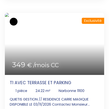
07x68x41x17x02 pour visiter cet appartement T2 de
37. 80m² situé au 1er étage avec une loggia de 6.
07m². Séjour ouvert sur une cuisine équipée d'un
plan de travail, un évier, une plaque 2 feux
Exclusivité
vitrocéramique, une hotte, meubles haut et bas,
un frigo top. Une chambre et une salle d'eau avec
WC. Une place de parking.
349
€ /mois CC
T1 AVEC TERRASSE ET PARKING
1
pièce
24.22
m²
Narbonne 11100
QUIETIS GESTION // RESIDENCE CARRE MAGIQUE
DISPONIBLE LE 03/11/2026 Contactez Monsieur