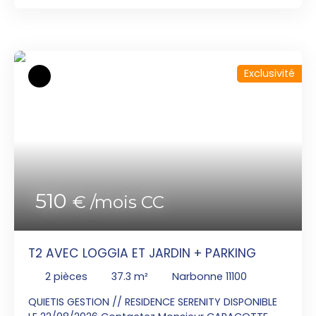
CARACOTTE Laurent au 07x68x41x17x02 pour visiter
cet appartement T1 de 24. 22 m² situé au 1er
étage. Comprenant une entrée desservant une
pièce à vivre avec petit coin cuisine (avec un
placard agencée avec meuble haut et bas, hotte
Exclusivité
aspirante, réfrigérateur "Table Top", plaque
vitrocéramique deux feux) ouvrant sur une
terrasse/Loggia de 5. 50 m² , une salle d'eau avec
WC. Une place de parking aérien. Espaces verts.
510
€ /mois CC
T2 AVEC LOGGIA ET JARDIN + PARKING
2
pièces
37.3
m²
Narbonne 11100
QUIETIS GESTION // RESIDENCE SERENITY DISPONIBLE