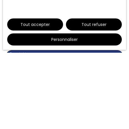
données personnelles, veuillez consulter
notre politique de confidentialité
.
Nom
Tout accepter
Tout refuser
Email
Personnaliser
Type d'offre
Location
Type de bien
Appartement
Localisation
Narbonne (11100)
Loyer max (€/mois)
Surface min (m²)
Pièces min