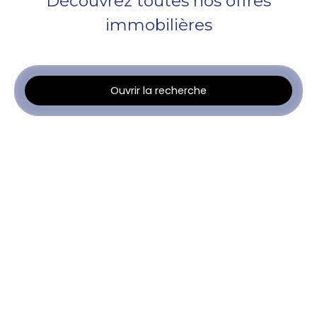
Découvrez toutes nos offres
immobilières
Ouvrir la recherche
Type d'offre
Location
Type de bien
Appartement
Localisation
Narbonne (11100)
Loyer max (€/mois)
Surface min (m²)