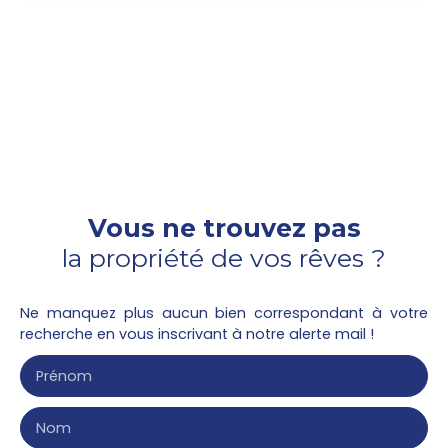
de 59. 24m² situé au 5eme étage avec une
terrasse de 11. 29m². Un séjour donnant sur une
cuisine équipée d'un plan de travail, évier, plaque
de cuisson, meubles haut et bas, hotte, four
encastré ,lave linge. Deux chambres avec placard.
Une salle de bains avec WC indépendant. Un
parking extérieur.
Vous ne trouvez pas
la propriété de vos rêves ?
Ne manquez plus aucun bien correspondant à votre
recherche en vous inscrivant à notre alerte mail !
Prénom
Nom