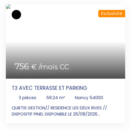
Exclusivité
756
€ /mois CC
T3 AVEC TERRASSE ET PARKING
3
pièces
59.24
m²
Nancy 54000
QUIETIS GESTION// RESIDENCE LES DEUX RIVES //
DISPOSITIF PINEL DISPONIBLE LE 26/08/2026
Contactez Monsieur PUWO Valentin au
06x20x80x09x43 pour visiter cet appartement T3