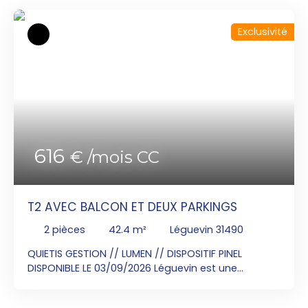
Exclusivité
616
€ /mois CC
T2 AVEC BALCON ET DEUX PARKINGS
2
pièces
42.4
m²
Léguevin 31490
QUIETIS GESTION // LUMEN // DISPOSITIF PINEL
DISPONIBLE LE 03/09/2026 Léguevin est une
commune située à 17 km à l’ouest de Toulouse qui
offre la tranquillité́ d’une ville à la campagne dans