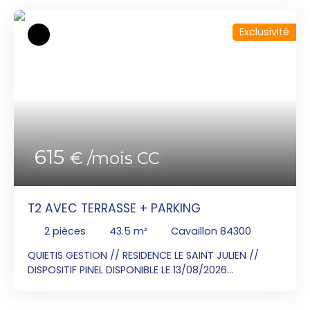
Exclusivité
615
€ /mois CC
T2 AVEC TERRASSE + PARKING
2
pièces
43.5
m²
Cavaillon 84300
QUIETIS GESTION // RESIDENCE LE SAINT JULIEN //
DISPOSITIF PINEL DISPONIBLE LE 13/08/2026
Contactez Monsieur BERTHON David au
06x16x10x54x08 pour visiter cet appartement T2