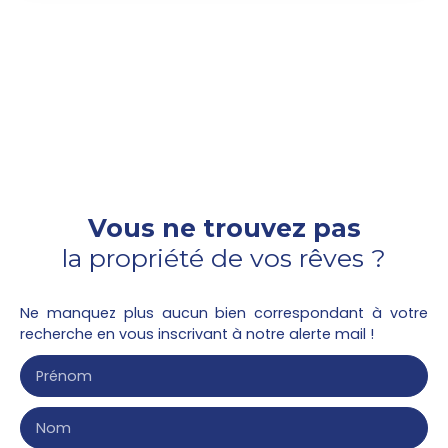
de 43. 5m² avec un terrasse de 6. 60m² situé au
1er étage, . Un séjour donnant sur une cuisine
équipée d'un plan de travail, évier, plaque de
cuisson, hotte et d'un réfrigérateur, meubles hauts
et bas. Une chambre avec salle de bains, un WC
indépendant. Un emplacement de parking.
Vous ne trouvez pas
la propriété de vos rêves ?
Ne manquez plus aucun bien correspondant à votre
recherche en vous inscrivant à notre alerte mail !
Prénom
Nom