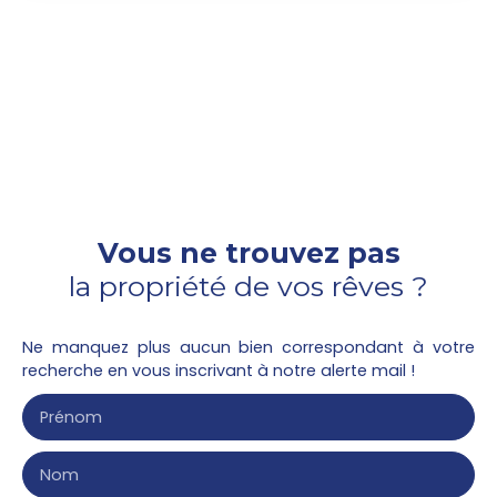
d'environ 24. 72m²au 2ème étage avec un balcon
de 12m². Séjour ouvert sur une cuisine équipée d'un
plan de travail, un évier, une plaque 2 feux
vitrocéramique, une hotte, meubles haut et bas,
un frigo top. Une salle d'eau avec WC. Une place
de parking.
Vous ne trouvez pas
la propriété de vos rêves ?
Ne manquez plus aucun bien correspondant à votre
recherche en vous inscrivant à notre alerte mail !
Prénom
Nom