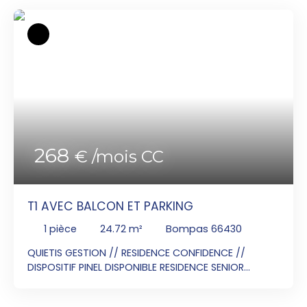
268
€ /mois CC
T1 AVEC BALCON ET PARKING
1
pièce
24.72
m²
Bompas 66430
QUIETIS GESTION // RESIDENCE CONFIDENCE //
DISPOSITIF PINEL DISPONIBLE RESIDENCE SENIOR
Contactez Monsieur LEURS Jean Luc au
06x80x43x66x56 pour visiter cet appartement T1