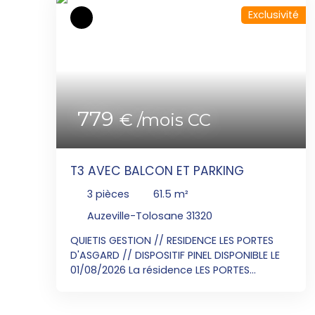
Exclusivité
779
€ /mois CC
T3 AVEC BALCON ET PARKING
3
pièces
61.5
m²
Auzeville-Tolosane 31320
QUIETIS GESTION // RESIDENCE LES PORTES
D'ASGARD // DISPOSITIF PINEL DISPONIBLE LE
01/08/2026 La résidence LES PORTES
D'ASGARD sera située au Nord du village à 1.
2 km du centre-ville avec un Supermarché
à 600 mètres, Crèche, écoles,