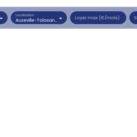
Localisation
Loyer max (€/mois)
S
Auzeville-Tolosane (31320)