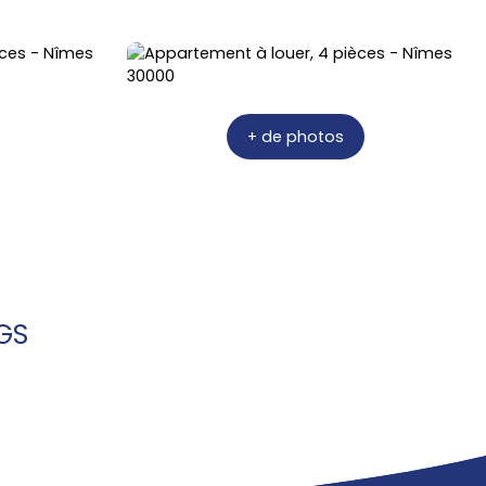
+ de photos
GS