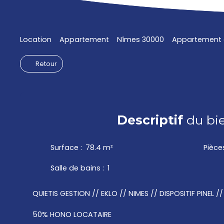
Location
Appartement
Nîmes 30000
Appartement à
Retour
Descriptif
du bi
Surface
:
78.4
m²
Pièce
Salle de bains
:
1
QUIETIS GESTION // EKLO // NIMES // DISPOSITIF PINEL /
50% HONO LOCATAIRE