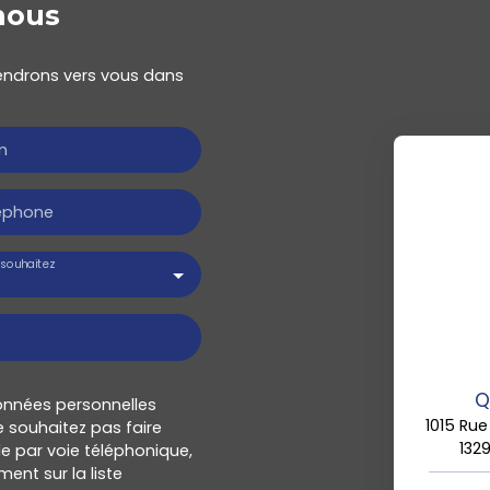
nous
viendrons vers vous dans
m
éphone
souhaitez
Q
onnées personnelles
1015 Rue
 souhaitez pas faire
132
e par voie téléphonique,
ent sur la liste