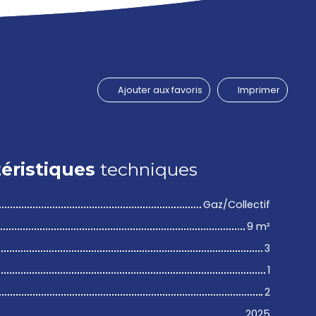
Ajouter aux favoris
Imprimer
éristiques
techniques
Gaz/Collectif
9
m²
3
1
2
2025