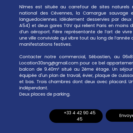
Nîmes est située au carrefour de sites naturels 
national des Cévennes, la Camargue sauvage et
languedociennes. Idéalement desservies par deux 
A54) et deux gares TGV qui relient Paris en moins de
d’un aéroport. Fière représentante de l’art de viv
une ville conviviale qui vibre tout au long de l’ann
manifestations festives.
Contacter notre commercial, Sébastien, au 06x
Location30sng@gmail.com pour ce bel appartemen
balcon de 9.40m² situé au 2ème étage. Un séjour
équipée d'un plan de travail, évier, plaque de cuiss
et bas. Trois chambres dont deux avec placard. U
indépendant.
Deux places de parking.
+33 4 42 90 45
Envoye
45