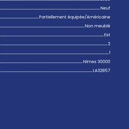
Neuf
Partiellement équipée/Américaine
Non meublé
Est
2
1
Nîmes 30000
LA32857