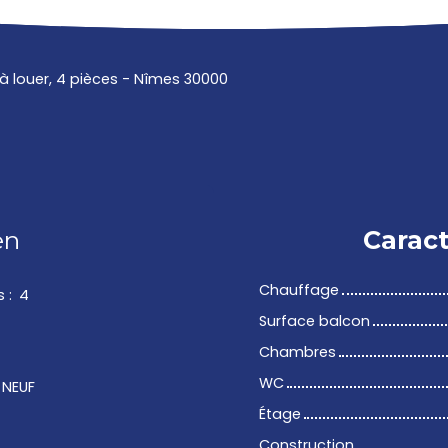
 louer, 4 pièces - Nîmes 30000
en
Caract
Chauffage
s
:
4
Surface balcon
Chambres
WC
/ NEUF
Étage
Construction