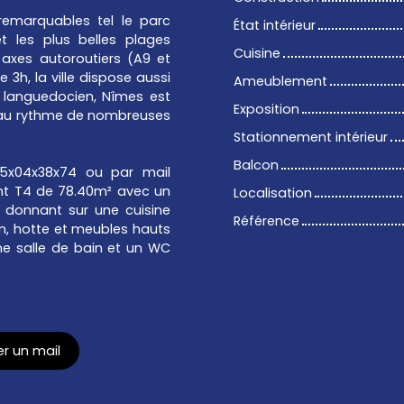
remarquables tel le parc
État intérieur
 les plus belles plages
Cuisine
axes autoroutiers (A9 et
 3h, la ville dispose aussi
Ameublement
re languedocien, Nîmes est
Exposition
ée au rythme de nombreuses
Stationnement intérieur
Balcon
85x04x38x74 ou par mail
t T4 de 78.40m² avec un
Localisation
 donnant sur une cuisine
Référence
on, hotte et meubles hauts
ne salle de bain et un WC
r un mail