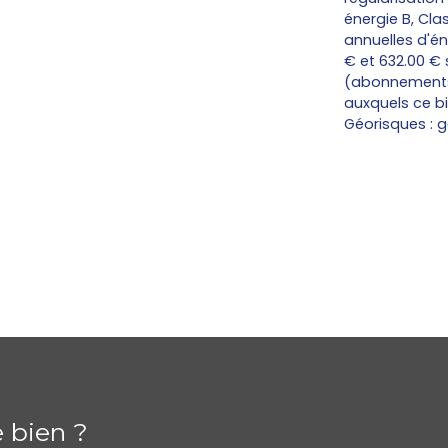
énergie B, Cl
annuelles d'é
€ et 632.00 € 
(abonnements 
auxquels ce bi
Géorisques : g
e bien ?