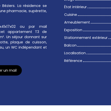
 Béziers. La résidence se
État intérieur
une pharmacie, supérette,
Cuisine
Ameublement
41x17x02 ou par mail
Exposition
r cet appartement T3 de
². Un séjour donnant sur
Stationnement extérieur
hotte, plaque de cuisson,
Balcon
eau, un WC indépendant et
Localisation
Référence
r un mail