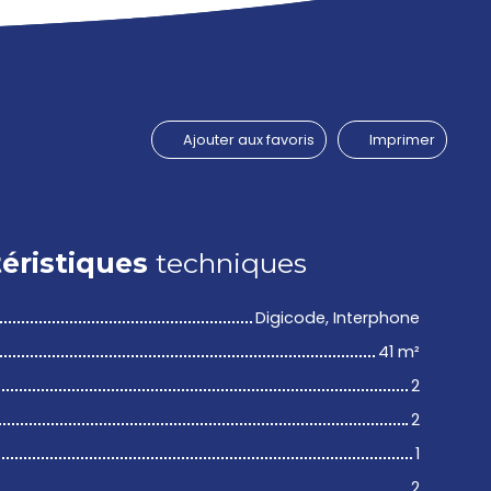
Ajouter aux favoris
Imprimer
éristiques
techniques
Digicode, Interphone
41
m²
2
2
1
2