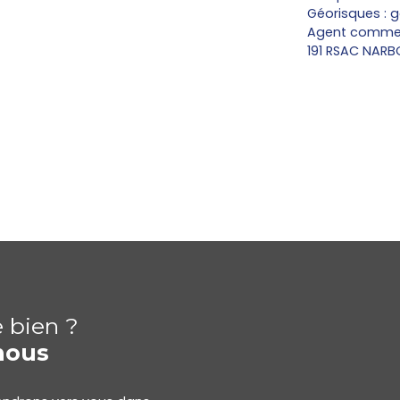
Géorisques : g
Agent commerci
191 RSAC NARBO
e bien ?
nous