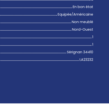
En bon état
Equipée/Américaine
Non meublé
Nord-Ouest
1
1
Sérignan 34410
LA23232