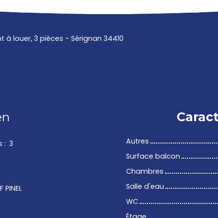
à louer, 3 pièces - Sérignan 34410
en
Caract
Autres
s
:
3
Surface balcon
Chambres
Salle d'eau
F PINEL
WC
Étage