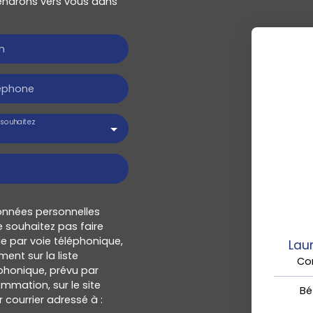
viendrons vers vous dans
m
éphone
souhaitez
onnées personnelles
 souhaitez pas faire
e par voie téléphonique,
Lau
ent sur la liste
Con
honique, prévu par
ommation, sur le site
Bé
 courrier adressé à :