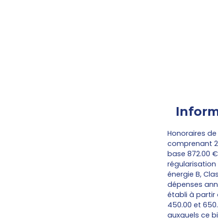
Inform
Honoraires de 
comprenant 225
base 872.00 €
régularisation
énergie B, Cl
dépenses annu
établi à partir
450.00 et 650.
auxquels ce bi