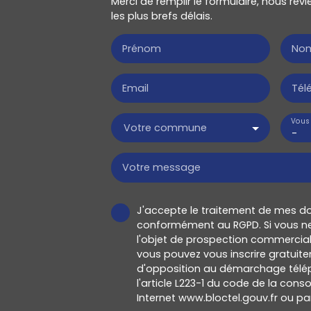
Merci de remplir le formulaire, nous re
les plus brefs délais.
Prénom
No
Email
Tél
Vous 
Votre commune
-
Votre message
J'accepte le traitement de mes d
conformément au RGPD. Si vous ne
l'objet de prospection commercial
vous pouvez vous inscrire gratuitem
d'opposition au démarchage télép
l'article L223-1 du code de la cons
Internet www.bloctel.gouv.fr ou par