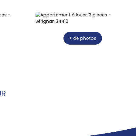
+ de photos
UR