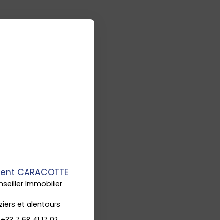
rent CARACOTTE
seiller Immobilier
ziers et alentours
+33 7 68 41 17 02