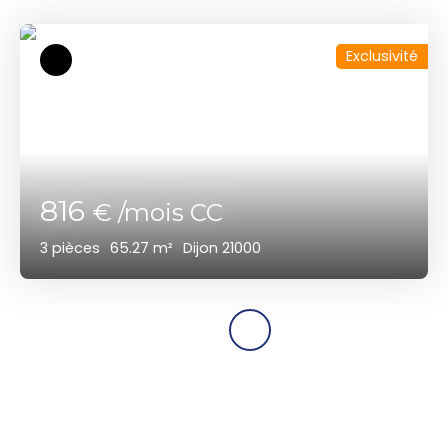
Exclusivité
816
€ /mois CC
3
pièces
65.27
m²
Dijon 21000