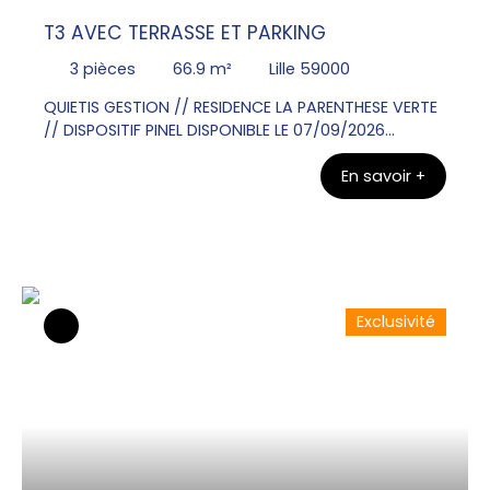
T3 AVEC TERRASSE ET PARKING
3
pièces
66.9
m²
Lille 59000
QUIETIS GESTION // RESIDENCE LA PARENTHESE VERTE
// DISPOSITIF PINEL DISPONIBLE LE 07/09/2026
Contacter Mr Olivier VANGU au 06x26x72x31x49
En savoir +
pour visiter ce bel Appartement T3 au RDC de 66.
90m² avec une terrasse de 12. 00m². Une entrée, un
WC, une salle de bains , deux chambres. Un séjour
donnant sur une cuisine équipée d'un plan de
travail, évier, plaque de cuisson, meubles bas et
haut. Un parking en sous sol.
Exclusivité