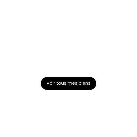
urez mes biens
disponibles dans le 
Voir tous mes biens