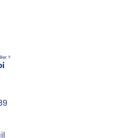
ier ?
i
89
il