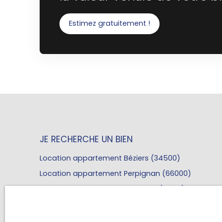
Estimez gratuitement !
JE RECHERCHE UN BIEN
Location appartement Béziers (34500)
Location appartement Perpignan (66000)
Location appartement Toulouse (31200)
Location appartement Nîmes (30000)
LE RESPECT DE VOTRE VIE PRIVÉE 
Location appartement Cugnaux (31270)