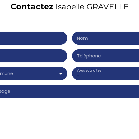
Contactez
Isabelle GRAVELLE
lir le formulaire, nous reviendrons vers vous dans les plus bref
Nom
Téléphone
Vous souhaitez
mmune
-
sage
te le traitement de mes données personnelles conformément 
 souhaitez pas faire l'objet de prospection commerciale par v
ique, vous pouvez vous inscrire gratuitement sur la liste d'op
age téléphonique, prévu par l'article L223-1 du code de la 
ite Internet www.bloctel.gouv.fr ou par courrier adressé à :