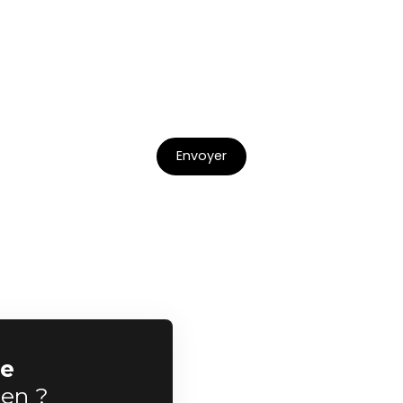
Worldline, Service Bloctel, CS 61311, 41013 BLOIS CEDEX.
savoir plus sur le traitement de vos données personnelles, veui
er notre
politique de confidentialité
.
Envoyer
re
ien ?