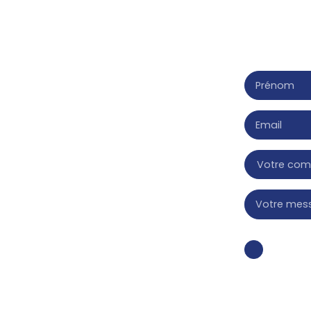
Merci de remp
Prénom
Email
Votre co
Votre mes
J'accep
vous ne
téléphon
démarch
sur le s