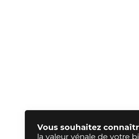
Société 
Pour en 
consult
Vous souhaitez connaît
la valeur vénale de votre b